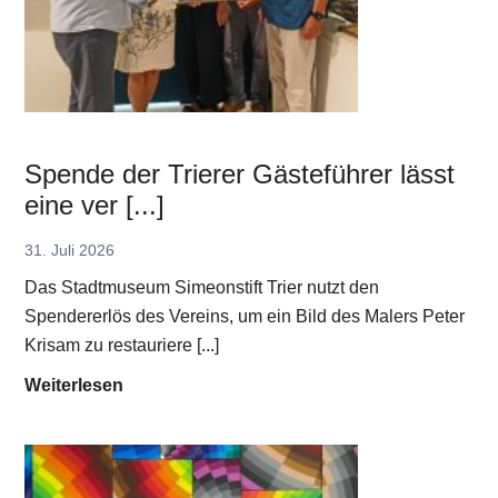
i
8
t
.
e
8
d
.
–
b
D
i
Spende der Trierer Gästeführer lässt
i
s
eine ver [...]
e
1
g
.
31. Juli 2026
r
9
Das Stadtmuseum Simeonstift Trier nutzt den
ö
.
Spendererlös des Vereins, um ein Bild des Malers Peter
ß
2
Krisam zu restauriere [...]
t
6
S
Weiterlesen
e
v
p
n
o
e
H
r
n
i
d