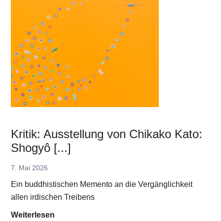
r
:
i
„
e
D
g
e
u
r
n
G
d
o
F
t
r
t
i
d
e
Kritik: Ausstellung von Chikako Kato:
e
d
Shogyô [...]
s
e
G
n
7. Mai 2026
e
Ein buddhistischen Memento an die Vergänglichkeit
m
allen irdischen Treibens
e
K
Weiterlesen
t