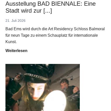
e
h
Ausstellung BAD BIENNALE: Eine
t
r
t
Stadt wird zur [...]
a
H
e
l
e
21. Juli 2026
r
f
i
s
Bad Ems wird durch die Art Residency Schloss Balmoral
ü
n
t
für neun Tage zu einem Schauplatz für internationale
r
r
r
Kunst.
M
i
a
A
Weiterlesen
a
c
h
u
x
h
l
s
O
-
e
s
p
V
n
t
h
e
e
ü
t
l
l
t
l
s
e
u
F
r
n
e
-