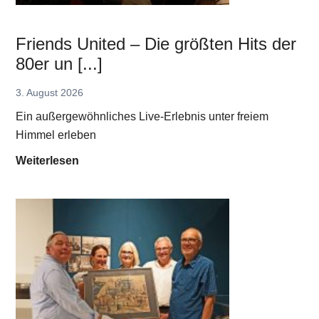
t
o
Friends United – Die größten Hits der
l
80er un [...]
e
n
3. August 2026
M
Ein außergewöhnliches Live-Erlebnis unter freiem
e
Himmel erleben
m
F
Weiterlesen
o
r
r
i
i
e
e
n
s
d
“
s
v
U
o
n
m