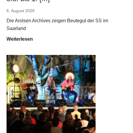
6. August 2026
Die Arolsen Archives zeigen Beutegut der SS im
Saarland
A
Weiterlesen
u
s
s
t
e
l
l
u
n
g
„
S