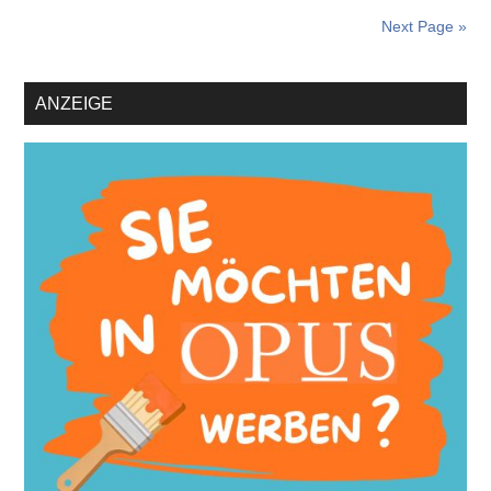
Next Page »
Primary
ANZEIGE
Sidebar