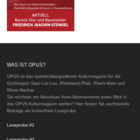
Footer
WAS IST OPUS?
OPUS ist das spartenübergreifende Kulturmagazin für die
Großregion Saar-Lor-Lux, Rheinland-Pfalz, Rhein-Main und
Rhein-Neckar.
Sie möchten vor Abschluss Ihres Abonnements einen Blick in
das OPUS Kulturmagazin werfen? Hier finden Sie wechselnde
Beiträge als kostenfreie Leseprobe.
Leseprobe #1
Leseprobe #2