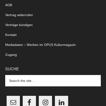
AGB
Vertrag widerrufen
Verträge kündigen
Kontakt
Mediadaten – Werben im OPUS Kulturmagazin
Zugang
SUCHE
Search
the
site
...