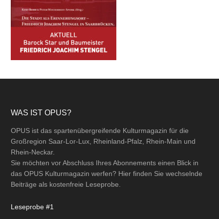
Footer
WAS IST OPUS?
OPUS ist das spartenübergreifende Kulturmagazin für die
Großregion Saar-Lor-Lux, Rheinland-Pfalz, Rhein-Main und
Rhein-Neckar.
Sie möchten vor Abschluss Ihres Abonnements einen Blick in
das OPUS Kulturmagazin werfen? Hier finden Sie wechselnde
Beiträge als kostenfreie Leseprobe.
Leseprobe #1