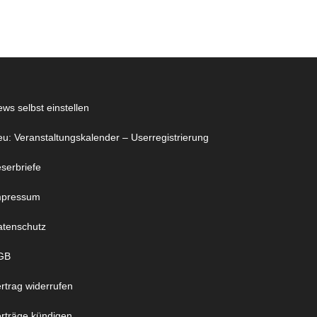
ws selbst einstellen
u: Veranstaltungskalender – Userregistrierung
serbriefe
mpressum
atenschutz
GB
rtrag widerrufen
rträge kündigen