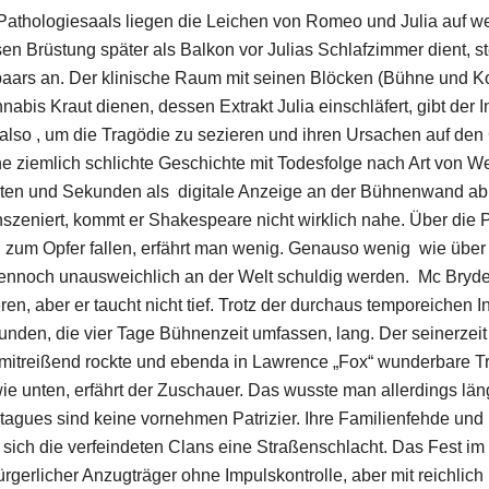
s Pathologiesaals liegen die Leichen von Romeo und Julia auf w
en Brüstung später als Balkon vor Julias Schlafzimmer dient, 
paars an. Der klinische Raum mit seinen Blöcken (Bühne und K
bis Kraut dienen, dessen Extrakt Julia einschläfert, gibt der In
n also , um die Tragödie zu sezieren und ihren Ursachen auf den
 ziemlich schlichte Geschichte mit Todesfolge nach Art von W
nuten und Sekunden als digitale Anzeige an der Bühnenwand ab
szeniert, kommt er Shakespeare nicht wirklich nahe. Über die 
 zum Opfer fallen, erfährt man wenig. Genauso wenig wie über 
 dennoch unausweichlich an der Welt schuldig werden. Mc Bry
ren, aber er taucht nicht tief. Trotz der durchaus temporeichen 
den, die vier Tage Bühnenzeit umfassen, lang. Der seinerzeit f
k mitreißend rockte und ebenda in Lawrence „Fox“ wunderbare Tr
ie unten, erfährt der Zuschauer. Das wusste man allerdings län
agues sind keine vornehmen Patrizier. Ihre Familienfehde und
n sich die verfeindeten Clans eine Straßenschlacht. Das Fest im
ürgerlicher Anzugträger ohne Impulskontrolle, aber mit reichlich