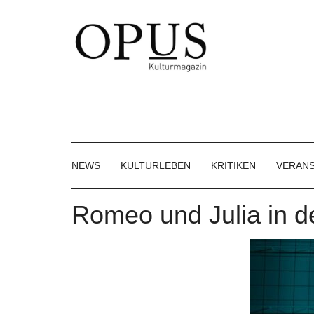
Skip
Skip
Skip
to
to
to
main
secondary
footer
content
menu
OPUS
Das
Kulturmagazin
Kulturmagazin
der
Großregion
NEWS
KULTURLEBEN
KRITIKEN
VERAN
Romeo und Julia in d