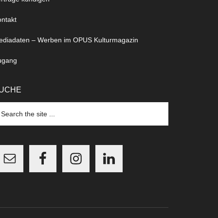
ntakt
ediadaten – Werben im OPUS Kulturmagazin
ugang
UCHE
arch
e
te