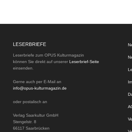
LESERBRIEFE
Ne
Leserbriefe zum OPUS Kulturmagazin
Ne
können Sie direkt auf unserer
Leserbrief-Seite
einsenden.
Le
Gerne auch per
E-Mail
an
I
info@opus-kulturmagazin.de
D
oder
postalisch
an
A
Verlag Saarkultur GmbH
Ve
Stengelstr. 8
66117 Saarbrücken
Ve