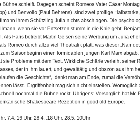
e Bühne schleift. Dagegen scheint Romeos Vater Cäsar Montague
 und Benvolio (Paul Behrens) sind zwei prollige Halbstarke,
Ullmann ihrem Schützling Julia nichts abschlagen. Die psycho
Ullmann, wenn sie vor Entsetzen stumm in die Knie geht. Benjam
Als Paris betreibt Martin Geisen seine Werbung um Julia eher
s Romeo durch allzu viel Theatralik platt, was dieser „Narr de
zum Saisonbeginn einen formidablen jungen Karl Marx abgab, wo 
t sie Probleme mit dem Text. Wirkliche Schärfe verleiht seiner 
Hasses, der in ihm lauert, und gewalttätig und obszön aus ihm he
laufen die Geschichte“, denkt man am Ende, zumal die Versöhnu
ennen lässt. Ergriffenheit mag sich nicht einstellen. Womögli
chnell nochmal die Bühne rockt. Übrigens: Vorsorglich hat Mc Br
Amerikanische Shakespeare Rezeption in good old Europe.
hr, 7.4.,16 Uhr, 28.4. ,18 Uhr, 28.5.,10Uhr