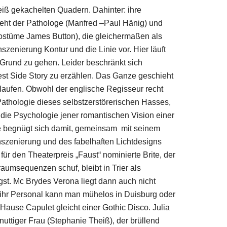
eiß gekachelten Quadern. Dahinter: ihre
steht der Pathologe (Manfred –Paul Hänig) und
ostüme James Button), die gleichermaßen als
szenierung Kontur und die Linie vor. Hier läuft
 Grund zu gehen. Leider beschränkt sich
est Side Story zu erzählen. Das Ganze geschieht
laufen. Obwohl der englische Regisseur recht
Pathologie dieses selbstzerstörerischen Hasses,
die Psychologie jener romantischen Vision einer
de begnügt sich damit, gemeinsam mit seinem
Inszenierung und des fabelhaften Lichtdesigns
ür den Theaterpreis „Faust“ nominierte Brite, der
aumsequenzen schuf, bleibt in Trier als
gst. Mc Brydes Verona liegt dann auch nicht
 ihr Personal kann man mühelos in Duisburg oder
 Hause Capulet gleicht einer Gothic Disco. Julia
 nuttiger Frau (Stephanie Theiß), der brüllend