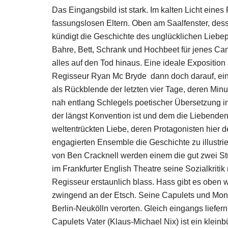
Das Eingangsbild ist stark. Im kalten Licht eine
fassungslosen Eltern. Oben am Saalfenster, dess
kündigt die Geschichte des unglücklichen Liebe
Bahre, Bett, Schrank und Hochbeet für jenes Canna
alles auf den Tod hinaus. Eine ideale Expositio
Regisseur Ryan Mc Bryde dann doch darauf, eine
als Rückblende der letzten vier Tage, deren Mi
nah entlang Schlegels poetischer Übersetzung in
der längst Konvention ist und dem die Liebenden
weltentrückten Liebe, deren Protagonisten hier
engagierten Ensemble die Geschichte zu illustrie
von Ben Cracknell werden einem die gut zwei Stun
im Frankfurter English Theatre seine Sozialkriti
Regisseur erstaunlich blass. Hass gibt es oben w
zwingend an der Etsch. Seine Capulets und Mont
Berlin-Neukölln verorten. Gleich eingangs liefer
Capulets Vater (Klaus-Michael Nix) ist ein kleinb