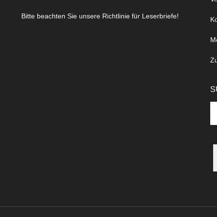
Bitte beachten Sie unsere Richtlinie für Leserbriefe!
Ko
M
Z
S
Se
th
si
...