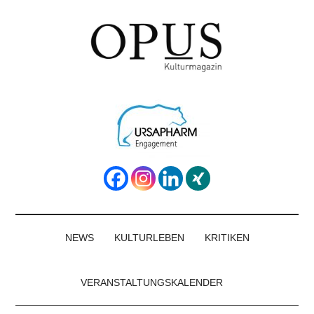
Skip
Skip
Skip
to
to
to
main
secondary
footer
content
menu
OPUS
Das
Kulturmagazin
Kulturmagazin
der
Großregion
NEWS
KULTURLEBEN
KRITIKEN
VERANSTALTUNGSKALENDER