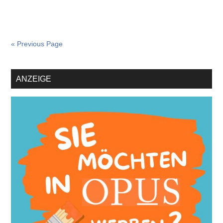
« Previous Page
Primary
ANZEIGE
Sidebar