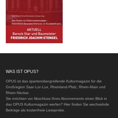
Footer
WAS IST OPUS?
OPUS ist das spartenübergreifende Kulturmagazin für die
Großregion Saar-Lor-Lux, Rheinland-Pfalz, Rhein-Main und
Rhein-Neckar.
Sie möchten vor Abschluss Ihres Abonnements einen Blick in
das OPUS Kulturmagazin werfen? Hier finden Sie wechselnde
Beiträge als kostenfreie Leseprobe.