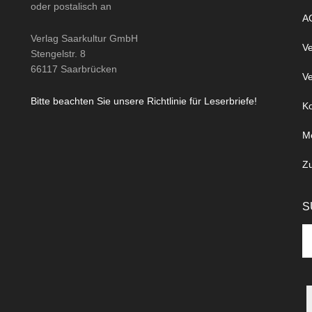
oder
postalisch
an
A
Verlag Saarkultur GmbH
Ve
Stengelstr. 8
66117 Saarbrücken
Ve
Bitte beachten Sie unsere Richtlinie für Leserbriefe!
Ko
M
Z
S
Se
th
si
...