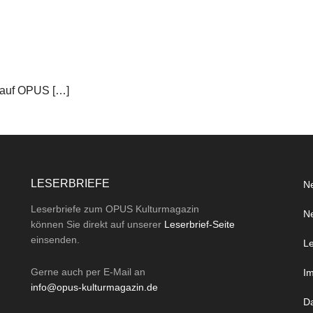
 auf OPUS […]
LESERBRIEFE
Ne
Leserbriefe zum OPUS Kulturmagazin
Ne
können Sie direkt auf unserer
Leserbrief-Seite
einsenden.
Le
Gerne auch per
E-Mail
an
I
info@opus-kulturmagazin.de
D