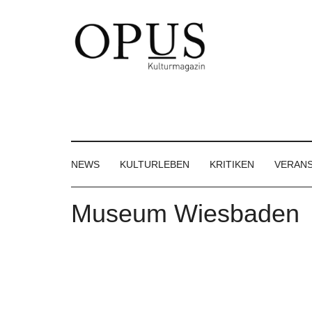
Skip
Skip
Skip
to
to
to
main
secondary
footer
content
menu
OPUS
Das
Kulturmagazin
Kulturmagazin
der
Großregion
NEWS
KULTURLEBEN
KRITIKEN
VERAN
Museum Wiesbaden