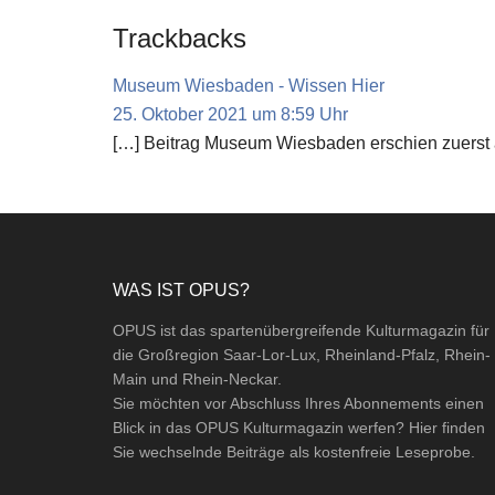
Reader
Trackbacks
Interactions
Museum Wiesbaden - Wissen Hier
25. Oktober 2021 um 8:59 Uhr
[…] Beitrag Museum Wiesbaden erschien zuerst
Footer
WAS IST OPUS?
OPUS ist das spartenübergreifende Kulturmagazin für
die Großregion Saar-Lor-Lux, Rheinland-Pfalz, Rhein-
Main und Rhein-Neckar.
Sie möchten vor Abschluss Ihres Abonnements einen
Blick in das OPUS Kulturmagazin werfen? Hier finden
Sie wechselnde Beiträge als kostenfreie Leseprobe.