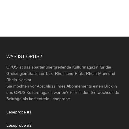
Footer
WAS IST OPUS?
OPUS ist das spartenübergreifende Kulturmagazin für die
Großregion Saar-Lor-Lux, Rheinland-Pfalz, Rhein-Main und
Rhein-Neckar.
Sie möchten vor Abschluss Ihres Abonnements einen Blick in
das OPUS Kulturmagazin werfen? Hier finden Sie wechselnde
Beiträge als kostenfreie Leseprobe.
Leseprobe #1
Leseprobe #2