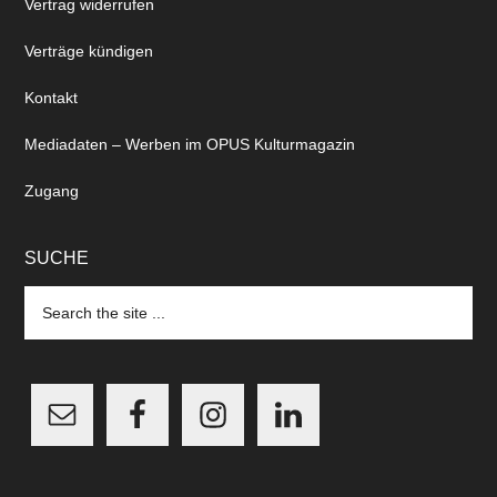
Vertrag widerrufen
Verträge kündigen
Kontakt
Mediadaten – Werben im OPUS Kulturmagazin
Zugang
SUCHE
Search
the
site
...