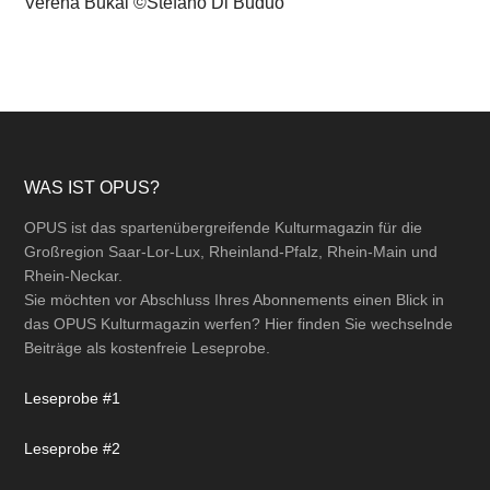
Verena Bukal ©Stefano Di Buduo
Footer
WAS IST OPUS?
OPUS ist das spartenübergreifende Kulturmagazin für die
Großregion Saar-Lor-Lux, Rheinland-Pfalz, Rhein-Main und
Rhein-Neckar.
Sie möchten vor Abschluss Ihres Abonnements einen Blick in
das OPUS Kulturmagazin werfen? Hier finden Sie wechselnde
Beiträge als kostenfreie Leseprobe.
Leseprobe #1
Leseprobe #2