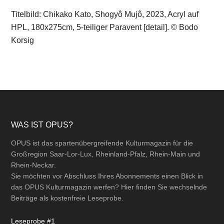
Titelbild: Chikako Kato, Shogyô Mujô, 2023, Acryl auf
HPL, 180x275cm, 5-teiliger Paravent [detail]. © Bodo
Korsig
Footer
WAS IST OPUS?
OPUS ist das spartenübergreifende Kulturmagazin für die
Großregion Saar-Lor-Lux, Rheinland-Pfalz, Rhein-Main und
Rhein-Neckar.
Sie möchten vor Abschluss Ihres Abonnements einen Blick in
das OPUS Kulturmagazin werfen? Hier finden Sie wechselnde
Beiträge als kostenfreie Leseprobe.
Leseprobe #1