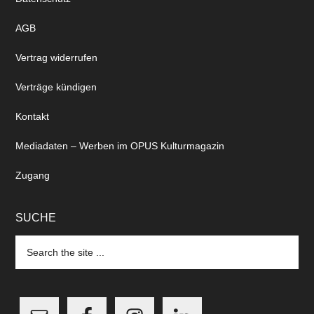
AGB
Vertrag widerrufen
Verträge kündigen
Kontakt
Mediadaten – Werben im OPUS Kulturmagazin
Zugang
SUCHE
Search
the
site
...