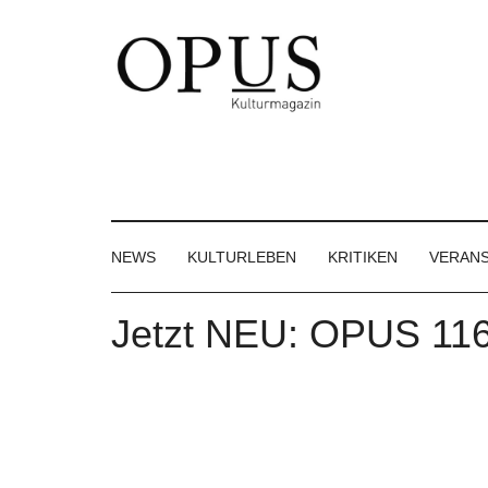
Skip
Skip
Skip
to
to
to
main
secondary
footer
content
menu
OPUS
Das
Kulturmagazin
Kulturmagazin
der
Großregion
NEWS
KULTURLEBEN
KRITIKEN
VERAN
Jetzt NEU: OPUS 116