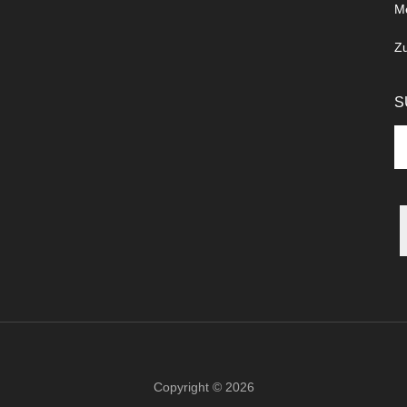
M
Z
S
Se
th
si
...
Copyright © 2026