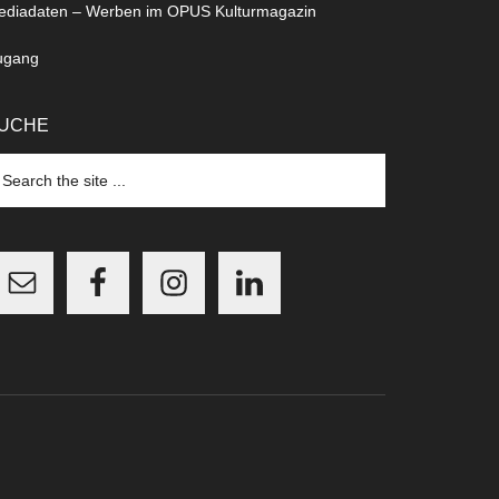
ediadaten – Werben im OPUS Kulturmagazin
ugang
UCHE
arch
e
te