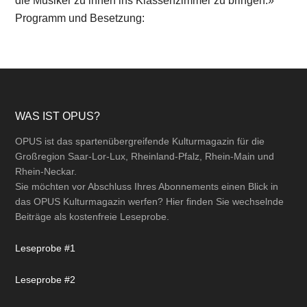
die Musiker zu ihnen ins Klassenzimmer zu bringen.»
Programm und Besetzung:
Footer
WAS IST OPUS?
OPUS ist das spartenübergreifende Kulturmagazin für die
Großregion Saar-Lor-Lux, Rheinland-Pfalz, Rhein-Main und
Rhein-Neckar.
Sie möchten vor Abschluss Ihres Abonnements einen Blick in
das OPUS Kulturmagazin werfen? Hier finden Sie wechselnde
Beiträge als kostenfreie Leseprobe.
Leseprobe #1
Leseprobe #2