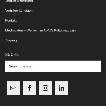
Vertrag widerrufen
Verträge kündigen
Kontakt
Mediadaten – Werben im OPUS Kulturmagazin
Zugang
SUCHE
Search
the
site
...