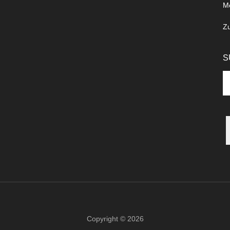
M
Z
S
Se
th
si
...
Copyright © 2026