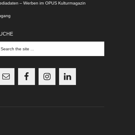
ediadaten – Werben im OPUS Kulturmagazin
ugang
UCHE
arch
e
te