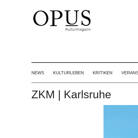
Skip
Skip
Skip
to
to
to
main
secondary
footer
content
menu
OPUS
Das
Kulturmagazin
Kulturmagazin
der
Großregion
NEWS
KULTURLEBEN
KRITIKEN
VERAN
ZKM | Karlsruhe