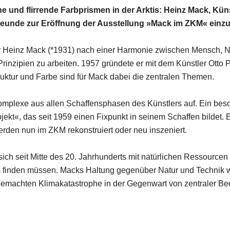
 und flirrende Farbprismen in der Arktis: Heinz Mack, Küns
Freunde zur Eröffnung der Ausstellung »Mack im ZKM« einzu
er Heinz Mack (*1931) nach einer Harmonie zwischen Mensch, Na
nzipien zu arbeiten. 1957 gründete er mit dem Künstler Otto Pi
tur und Farbe sind für Mack dabei die zentralen Themen.
plexe aus allen Schaffensphasen des Künstlers auf. Ein beso
ekt«, das seit 1959 einen Fixpunkt in seinem Schaffen bildet. E
rden nun im ZKM rekonstruiert oder neu inszeniert.
ich seit Mitte des 20. Jahrhunderts mit natürlichen Ressourcen
finden müssen. Macks Haltung gegenüber Natur und Technik wi
emachten Klimakatastrophe in der Gegenwart von zentraler Be