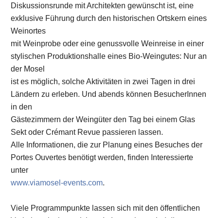
Alle Informationen, die zur Planung eines Besuches der
Portes Ouvertes benötigt werden, finden Interessierte
unter
www.viamosel-events.com
.
Viele Programmpunkte lassen sich mit den öffentlichen
Verkehrsmitteln erreichen. In Luxemburg sind die
öffentlichen
Verkehrsmittel im ganzen Land kostenfrei nutzbar. Auch
das Bereisen der Via mosel‘ mittels Wohnmobil ist
möglich,
da die Mosel viele Stellplätze, teilweise direkt beim
Winzer, zu bieten hat.
Weingut Dr. Frey in Kanzem an der Saar © Christopher
Arnoldi