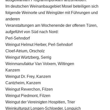
Weingut Dr. Frey, Kanzem
Cantzheim, Kanzem
Weingut Reverchon, Filzen
Weingut Piedmont, Filzen
Weingut der Vereinigten Hospitien, Trier
Weinkulturgut Longen-Schloeder, Longuich
Feller Weinspektakel
Neumagen-Dhron
Weingut Brixius, Maring
Weingut Timo Dienhart, Noviand
Bernkastel-Kues
Weingut S.A. Prüm, Wehlen
Weingut Markus Molitor, Wehlen
Ürzig
Traben-Trarbach
Weingut Louis Klein, Traben-Trarbach
Enkirch