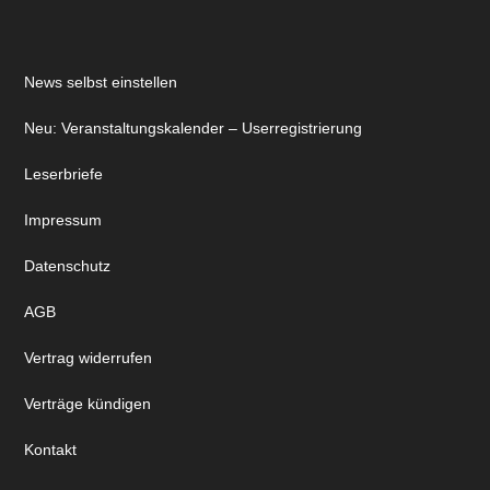
Vertrag widerrufen
Verträge kündigen
Kontakt
Mediadaten – Werben im OPUS Kulturmagazin
Zugang
SUCHE
Search
the
site
...