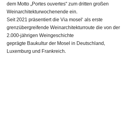
dem Motto „Portes ouvertes“ zum dritten großen
Weinarchitekturwochenende ein.
Seit 2021 präsentiert die Via mosel‘ als erste
grenzübergreifende Weinarchitekturroute die von der
2.000-jährigen Weingeschichte
geprägte Baukultur der Mosel in Deutschland,
Luxemburg und Frankreich.
Brixius in Maring-Noviand © Christopher Arnoldi
Entlang der Via mosel‘ beteiligen sich rund 50 Weingüter
und Weinorte mit Angeboten für Wein- und
ArchitekturliebhaberInnen
an dieser Aktion. Neben Weinverkostungen erwartet die
Besucher ein vielfältiges weinarchitektonisches
Rahmenprogramm