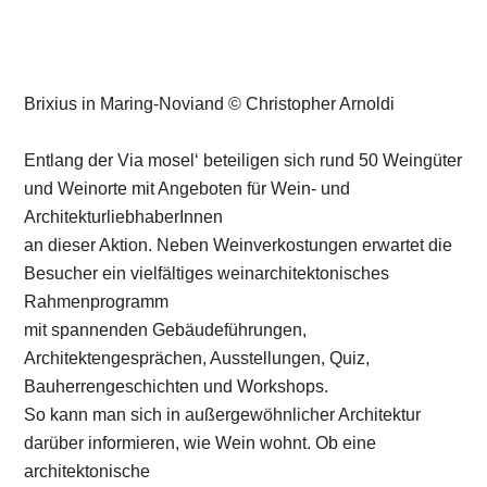
mit spannenden Gebäudeführungen,
Architektengesprächen, Ausstellungen, Quiz,
Bauherrengeschichten und Workshops.
So kann man sich in außergewöhnlicher Architektur
darüber informieren, wie Wein wohnt. Ob eine
architektonische
Diskussionsrunde mit Architekten gewünscht ist, eine
exklusive Führung durch den historischen Ortskern eines
Weinortes
mit Weinprobe oder eine genussvolle Weinreise in einer
stylischen Produktionshalle eines Bio-Weingutes: Nur an
der Mosel
ist es möglich, solche Aktivitäten in zwei Tagen in drei
Ländern zu erleben. Und abends können BesucherInnen
in den
Gästezimmern der Weingüter den Tag bei einem Glas
Sekt oder Crémant Revue passieren lassen.