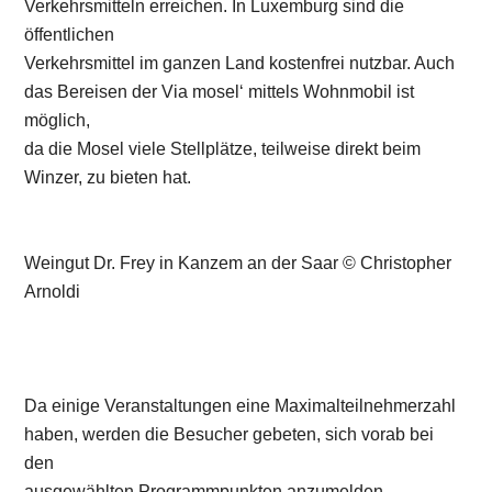
Da einige Veranstaltungen eine Maximalteilnehmerzahl
haben, werden die Besucher gebeten, sich vorab bei
den
ausgewählten Programmpunkten anzumelden.
Im deutschen Weinanbaugebiet Mosel beteiligen sich
folgende Weinorte und Weingüter mit Führungen und
anderen
Veranstaltungen am Wochenende der offenen Türen,
aufgeführt von Süd nach Nord:
Perl-Sehndorf
Weingut Helmut Herber, Perl-Sehndorf
Cloef-Atrium, Orscholz
Weingut Würtzberg, Serrig
Weinmanufaktur Van Volxem, Wiltingen
Kanzem