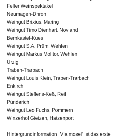
Weingut Steffens-Keß, Reil
Pünderich
Weingut Leo Fuchs, Pommern
Winzerhof Gietzen, Hatzenport
Hintergrundinformation Via mosel‘ ist das erste
grenzüberschreitende weintouristische Angebot
Europas.
Ursprünglich auf Anregung des Moselwein e.V. in Trier
im Zuge eines INTERREG-Förderprojektes durch die
grenzübergreifende Vereinigung Terroir Moselle initiiert,
vereint die Route heute die drei Moselnationen
Frankreich, Luxemburg und Deutschland, indem es die
Weinarchitektur in den Fokus rückt. Besucher sind das
ganze Jahr über in den Weingütern und -orten
willkommen. Die von einer Fachjury verlesenen
schönsten und beeindruckendsten Objekte und Dörfer