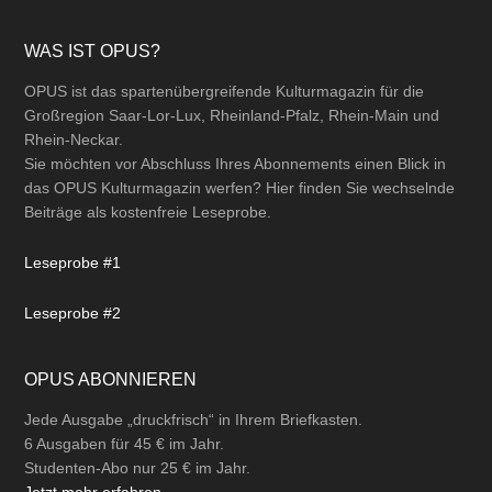
OPUS ABONNIEREN
Jede Ausgabe „druckfrisch“ in Ihrem Briefkasten.
6 Ausgaben für 45 € im Jahr.
Studenten-Abo nur 25 € im Jahr.
Jetzt mehr erfahren
LESERBRIEFE
Leserbriefe zum OPUS Kulturmagazin
können Sie direkt auf unserer
Leserbrief-Seite
einsenden.
Gerne auch per
E-Mail
an
info@opus-kulturmagazin.de
oder
postalisch
an