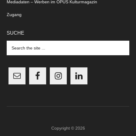
Mediadaten – Werben im OPUS Kulturmagazin
Zugang
SUCHE
Search
the
site
...
Copyright © 2026