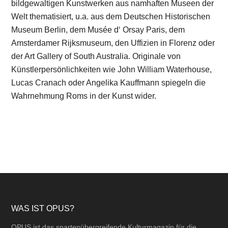
bildgewaltigen Kunstwerken aus namhaften Museen der
Welt thematisiert, u.a. aus dem Deutschen Historischen
Museum Berlin, dem Musée d‘ Orsay Paris, dem
Amsterdamer Rijksmuseum, den Uffizien in Florenz oder
der Art Gallery of South Australia. Originale von
Künstlerpersönlichkeiten wie John William Waterhouse,
Lucas Cranach oder Angelika Kauffmann spiegeln die
Wahrnehmung Roms in der Kunst wider.
Footer
WAS IST OPUS?
OPUS ist das spartenübergreifende Kulturmagazin für die