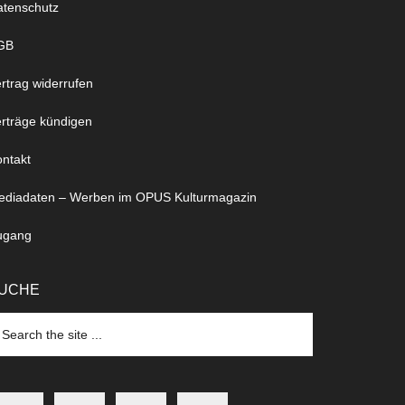
atenschutz
GB
rtrag widerrufen
rträge kündigen
ntakt
ediadaten – Werben im OPUS Kulturmagazin
ugang
UCHE
arch
e
te