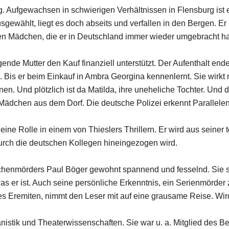
rg. Aufgewachsen in schwierigen Verhältnissen in Flensburg ist
ewählt, liegt es doch abseits und verfallen in den Bergen. Er h
nen Mädchen, die er in Deutschland immer wieder umgebracht ha
ögende Mutter den Kauf finanziell unterstützt. Der Aufenthalt end
Bis er beim Einkauf in Ambra Georgina kennenlernt. Sie wirkt mäd
n. Und plötzlich ist da Matilda, ihre uneheliche Tochter. Und 
dchen aus dem Dorf. Die deutsche Polizei erkennt Parallelen u
eine Rolle in einem von Thieslers Thrillern. Er wird aus seine
r durch die deutschen Kollegen hineingezogen wird.
chenmörders Paul Böger gewohnt spannend und fesselnd. Sie s
was er ist. Auch seine persönliche Erkenntnis, ein Serienmörder 
ines Eremiten, nimmt den Leser mit auf eine grausame Reise. W
istik und Theaterwissenschaften. Sie war u. a. Mitglied des Be