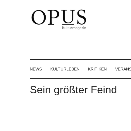
Skip
Skip
Skip
to
to
to
main
secondary
footer
content
menu
OPUS
Das
Kulturmagazin
Kulturmagazin
der
Großregion
NEWS
KULTURLEBEN
KRITIKEN
VERAN
Sein größter Feind