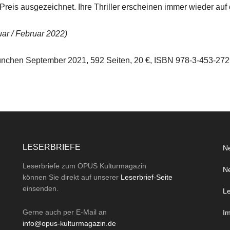
is ausgezeichnet. Ihre Thriller erscheinen immer wieder auf d
ar / Februar 2022)
chen September 2021, 592 Seiten, 20 €, ISBN 978-3-453-272
LESERBRIEFE
Ne
Leserbriefe zum OPUS Kulturmagazin
Ne
können Sie direkt auf unserer
Leserbrief-Seite
einsenden.
Le
Gerne auch per
E-Mail
an
I
info@opus-kulturmagazin.de