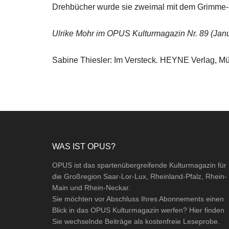
Drehbücher wurde sie zweimal mit dem Grimme-Pre
Ulrike Mohr im OPUS Kulturmagazin Nr. 89 (Janu
Sabine Thiesler: Im Versteck
.
HEYNE Verlag, Mün
Footer
WAS IST OPUS?
OPUS ist das spartenübergreifende Kulturmagazin für
die Großregion Saar-Lor-Lux, Rheinland-Pfalz, Rhein-
Main und Rhein-Neckar.
Sie möchten vor Abschluss Ihres Abonnements einen
Blick in das OPUS Kulturmagazin werfen? Hier finden
Sie wechselnde Beiträge als kostenfreie Leseprobe.