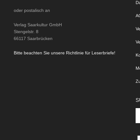
D
oder
postalisch
an
A
Verlag Saarkultur GmbH
Ve
Stengelstr. 8
66117 Saarbrücken
Ve
Bitte beachten Sie unsere Richtlinie für Leserbriefe!
Ko
M
Z
S
Se
th
si
...