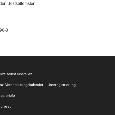
en Bestsellerlisten.
90-3
ws selbst einstellen
u: Veranstaltungskalender – Userregistrierung
serbriefe
mpressum