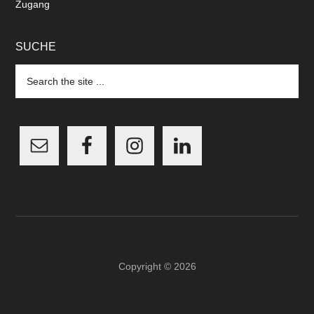
Zugang
SUCHE
Search
the
site
...
Copyright © 2026