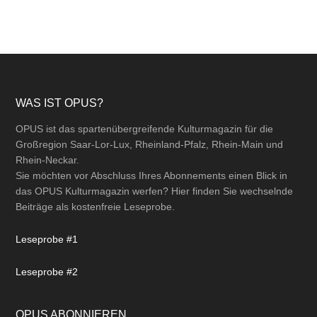
Footer
WAS IST OPUS?
OPUS ist das spartenübergreifende Kulturmagazin für die
Großregion Saar-Lor-Lux, Rheinland-Pfalz, Rhein-Main und
Rhein-Neckar.
Sie möchten vor Abschluss Ihres Abonnements einen Blick in
das OPUS Kulturmagazin werfen? Hier finden Sie wechselnde
Beiträge als kostenfreie Leseprobe.
Leseprobe #1
Leseprobe #2
OPUS ABONNIEREN