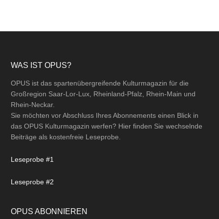
Footer
WAS IST OPUS?
OPUS ist das spartenübergreifende Kulturmagazin für die
Großregion Saar-Lor-Lux, Rheinland-Pfalz, Rhein-Main und
Rhein-Neckar.
Sie möchten vor Abschluss Ihres Abonnements einen Blick in
das OPUS Kulturmagazin werfen? Hier finden Sie wechselnde
Beiträge als kostenfreie Leseprobe.
Leseprobe #1
Leseprobe #2
OPUS ABONNIEREN