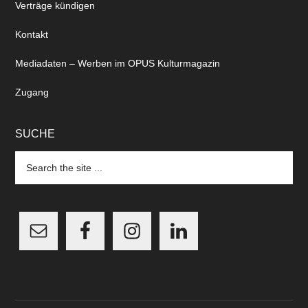
Verträge kündigen
Kontakt
Mediadaten – Werben im OPUS Kulturmagazin
Zugang
SUCHE
Search
the
site
...