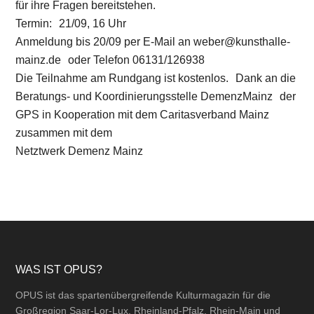
für ihre Fragen bereitstehen.
Termin: 21/09, 16 Uhr
Anmeldung bis 20/09 per E-Mail an weber@kunsthalle-
mainz.de oder Telefon 06131/126938
Die Teilnahme am Rundgang ist kostenlos. Dank an die
Beratungs- und Koordinierungsstelle DemenzMainz der
GPS in Kooperation mit dem Caritasverband Mainz
zusammen mit dem
Netztwerk Demenz Mainz
Footer
WAS IST OPUS?
OPUS ist das spartenübergreifende Kulturmagazin für die
Großregion Saar-Lor-Lux, Rheinland-Pfalz, Rhein-Main und