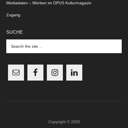
Mediadaten – Werben im OPUS Kulturmagazin
Zugang
SUCHE
Search
the
site
...
Copyright © 2026