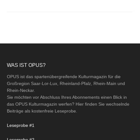
Footer
WAS IST OPUS?
OPUS ist das spartenübergreifende Kulturmagazin für die
Großregion Saar-Lor-Lux, Rheinland-Pfalz, Rhein-Main und
Rhein-Neckar.
Sie möchten vor Abschluss Ihres Abonnements einen Blick in
das OPUS Kulturmagazin werfen? Hier finden Sie wechselnde
Beiträge als kostenfreie Leseprobe.
Leseprobe #1
Leseprobe #2