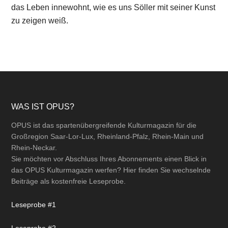
das Leben innewohnt, wie es uns Söller mit seiner Kunst
zu zeigen weiß.
Footer
WAS IST OPUS?
OPUS ist das spartenübergreifende Kulturmagazin für die
Großregion Saar-Lor-Lux, Rheinland-Pfalz, Rhein-Main und
Rhein-Neckar.
Sie möchten vor Abschluss Ihres Abonnements einen Blick in
das OPUS Kulturmagazin werfen? Hier finden Sie wechselnde
Beiträge als kostenfreie Leseprobe.
Leseprobe #1