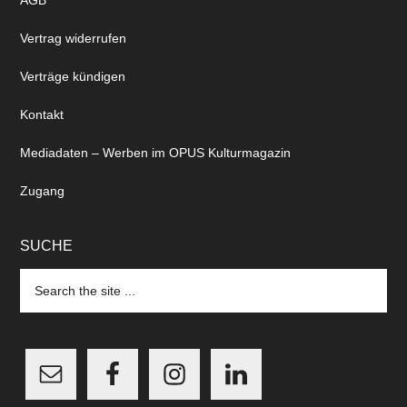
AGB
Vertrag widerrufen
Verträge kündigen
Kontakt
Mediadaten – Werben im OPUS Kulturmagazin
Zugang
SUCHE
Search
the
site
...