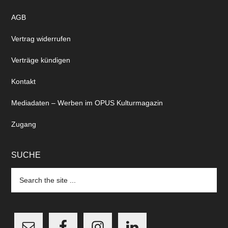
AGB
Vertrag widerrufen
Verträge kündigen
Kontakt
Mediadaten – Werben im OPUS Kulturmagazin
Zugang
SUCHE
Search
the
site
...