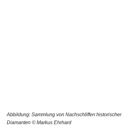
Eine Gemäldegalerie für Trier. Werke des 18. und 19.
Jahrhunderts
Führung durch die Sonderausstellung
Eintritt: € 6,-
Mit der Ausstellung „Eine Gemäldegalerie für Trier“ zeigt
das Stadtmuseum eine Auswahl besonderer
Kunstschätze aus seiner Sammlung: Die Bandbreite
reicht von mythologischen Szenen des späten 17.
Jahrhunderts, wie Lairesses Faunfamilie, bis zur
modernen Landschaftsmalerei des späten 19.
Jahrhunderts, wie sie in Fritz von Willes Ansichten der
Eifel durchscheint. Es gibt ein Wiedersehen mit
beliebten und bekannten Porträts der Sammlung wie
Josef Settegasts Bildnis der Italienerin Vittoria Caldoni