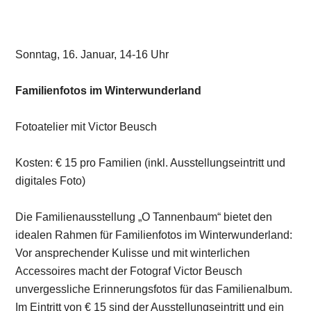
Jede Ausgabe „druckfrisch“ in Ihrem Briefkasten.
6 Ausgaben für 45 € im Jahr.
Studenten-Abo nur 25 € im Jahr.
Jetzt mehr erfahren
LESERBRIEFE
Leserbriefe zum OPUS Kulturmagazin
können Sie direkt auf unserer
Leserbrief-Seite
einsenden.
Gerne auch per
E-Mail
an
info@opus-kulturmagazin.de
oder
postalisch
an
Verlag Saarkultur GmbH
Stengelstr. 8
66117 Saarbrücken