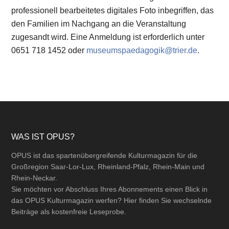
Bitte beachten Sie unsere Richtlinie für Leserbriefe!
News selbst einstellen
Neu: Veranstaltungskalender – Userregistrierung
Leserbriefe
Impressum
Datenschutz
AGB
Vertrag widerrufen
Verträge kündigen