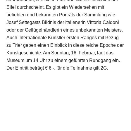
Fotoatelier mit Victor Beusch
Kosten: € 15 pro Familien (inkl. Ausstellungseintritt und
digitales Foto)
Die Familienausstellung „O Tannenbaum“ bietet den
idealen Rahmen für Familienfotos im Winterwunderland:
Vor ansprechender Kulisse und mit winterlichen
Accessoires macht der Fotograf Victor Beusch
unvergessliche Erinnerungsfotos für das Familienalbum.
Im Eintritt von € 15 sind der Ausstellungseintritt und ein
professionell bearbeitetes digitales Foto inbegriffen, das
den Familien im Nachgang an die Veranstaltung
zugesandt wird. Eine Anmeldung ist erforderlich unter
0651 718 1452 oder
museumspaedagogik@trier.de
.