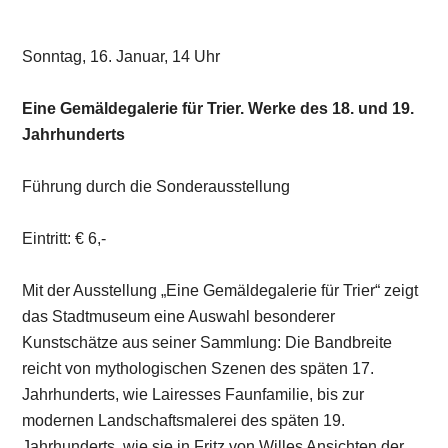
oder der Geflügelhändlerin eines unbekannten Meisters.
Auch internationale Künstler ersten Ranges mit Bezug
zu Trier geben einen Einblick in diese reiche Epoche der
Kunstgeschichte. Am Sonntag, 16. Februar, lädt das
Museum um 14 Uhr zu einem geführten Rundgang ein.
Der Eintritt beträgt € 6,-, für die Teilnahme gilt 2G.
Abbildung: Josef Settegast, Porträt der jungen Italienerin
Vittoria Caldoni, 1842 © Stadtmuseum Simeonstift
Sonntag, 16. Januar, 14-16 Uhr
Familienfotos im Winterwunderland