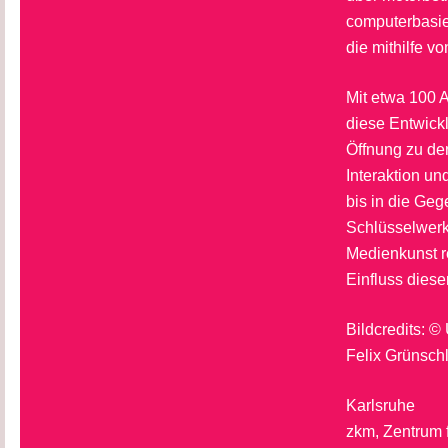
computerbasier
die mithilfe v
Mit etwa 100 
diese Entwickl
Öffnung zu de
Interaktion un
bis in die Ge
Schlüsselwerk
Medienkunst re
Einfluss dies
Bildcredits: 
Felix Grünsch
Karlsruhe
zkm, Zentrum 