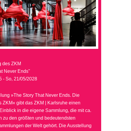
g des ZKM
at Never Ends"
5 - So, 21/05/2028
ellung »The Story That Never Ends. Die
ZKM« gibt das ZKM | Karlsruhe einen
inblick in die eigene Sammlung, die mit ca.
 zu den größten und bedeutendsten
mmlungen der Welt gehört. Die Ausstellung