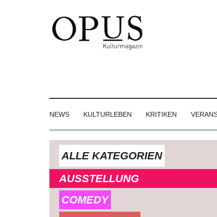
Skip
Skip
Skip
to
to
to
main
secondary
footer
content
menu
OPUS
Das
Kulturmagazin
Kulturmagazin
der
Großregion
NEWS
KULTURLEBEN
KRITIKEN
VERAN
ALLE KATEGORIEN
AUSSTELLUNG
COMEDY