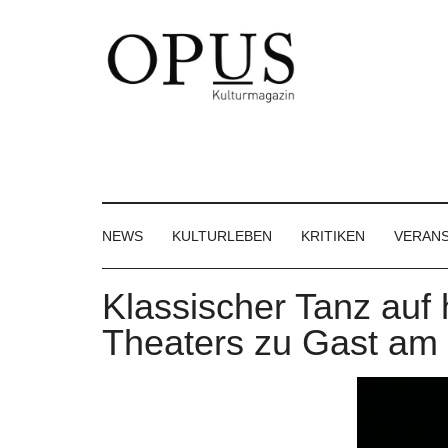
Skip
Skip
Skip
to
to
to
main
secondary
footer
content
menu
OPUS
Das
Kulturmagazin
Kulturmagazin
der
Großregion
NEWS
KULTURLEBEN
KRITIKEN
VERAN
Klassischer Tanz auf
Theaters zu Gast am