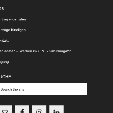
GB
rtrag widerrufen
rträge kündigen
ntakt
ediadaten – Werben im OPUS Kulturmagazin
ugang
UCHE
arch
e
te