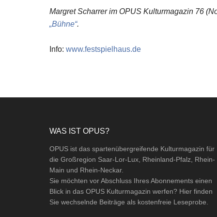
Margret Scharrer im OPUS Kulturmagazin 76 (Nov
„Bühne“
.
Info:
www.festspielhaus.de
Footer
WAS IST OPUS?
OPUS ist das spartenübergreifende Kulturmagazin für
die Großregion Saar-Lor-Lux, Rheinland-Pfalz, Rhein-
Main und Rhein-Neckar.
Sie möchten vor Abschluss Ihres Abonnements einen
Blick in das OPUS Kulturmagazin werfen? Hier finden
Sie wechselnde Beiträge als kostenfreie Leseprobe.