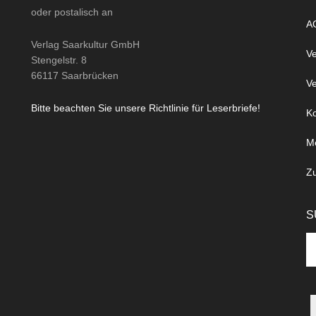
oder
postalisch
an
A
Verlag Saarkultur GmbH
Ve
Stengelstr. 8
66117 Saarbrücken
Ve
Bitte beachten Sie unsere Richtlinie für Leserbriefe!
Ko
M
Z
S
Se
th
si
...