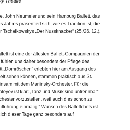
ky Theatre
se. John Neumeier und sein Hamburg Ballett, das
ahres präsentiert sich, wie es Tradition ist, die
 Tschaikowskys „Der Nussknacker“ (25./26. 12.),
ett ist eine der ältesten Ballett-Compagnien der
nd fühlen uns daher besonders der Pflege des
t „Dornröschen“ erlebten hier am Ausgang des
Welt sehen können, stammen praktisch aus St.
insam mit dem Mariinsky-Orchester. Für die
ateyev ist klar: „Tanz und Musik sind untrennbar“
chester vorzustellen, weil auch dies schon zu
ufführung einmalig.“ Wunsch des Ballettchefs ist
sich dieser Tage ganz besonders auf
hon ein paar Jahre zurückliegt.