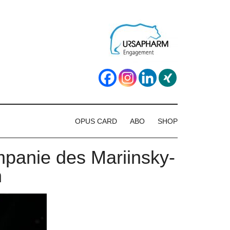
OPUS CARD
ABO
SHOP
mpanie des Mariinsky-
n