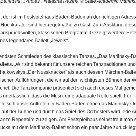
-Ballett mit „Rubies“, Natasha Razina © State Academic Mariins
, der ist im Festspielhaus Baden-Baden an der richtigen Adres
Hochkaräter sind hier regelmäßig zu Gast. Zum Ausklang dieses J
nspruchsvollen, klassischen Programm. Gezeigt werden: Peter
nes legendäres Ballett „Jewels“.
ägendsten Schmieden des klassischen Tanzes. „Das Mariinsky-Ball
Balletts. „Wir sind bekannt für unsere reichen Tanztraditionen u
chaikowskys „Der Nussknacker“ als auch dessen Märchen-Ballet
ssischen Aufführungen, die wir auf den wichtigsten Bühnen der 
ttchef. Die Tanzkompanie präsentiert sich auch dieses Mal geme
 unerlässlich, dass die Musik eine adäquate Rolle spielt. Für F
ich, sich unser Auftreten in Baden-Baden ohne das Mariinsky-Or
er auf der Bühne und durch das Spiel des Orchesters wird jede A
anze Repertoire zu zeigen. Am Festspielhaus selbst freut man 
ung dieses Stücks mit dem Mariinsky-Ballett sc