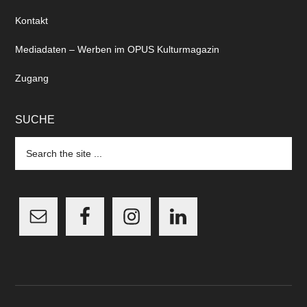
Kontakt
Mediadaten – Werben im OPUS Kulturmagazin
Zugang
SUCHE
Search
the
site
...