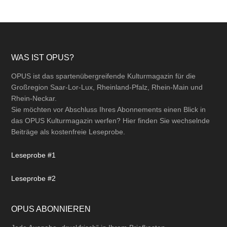
Footer
WAS IST OPUS?
OPUS ist das spartenübergreifende Kulturmagazin für die
Großregion Saar-Lor-Lux, Rheinland-Pfalz, Rhein-Main und
Rhein-Neckar.
Sie möchten vor Abschluss Ihres Abonnements einen Blick in
das OPUS Kulturmagazin werfen? Hier finden Sie wechselnde
Beiträge als kostenfreie Leseprobe.
Leseprobe #1
Leseprobe #2
OPUS ABONNIEREN