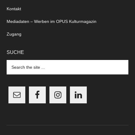
Kontakt
Mediadaten – Werben im OPUS Kulturmagazin
Zugang
SUCHE
Search
the
site
...