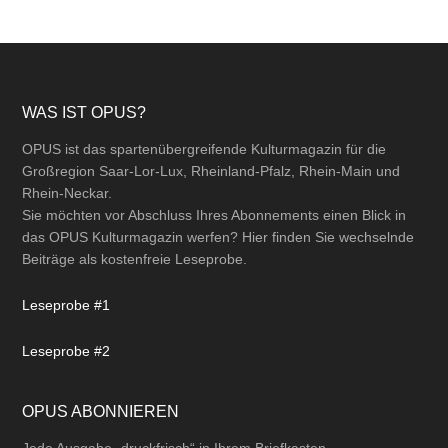
Footer
WAS IST OPUS?
OPUS ist das spartenübergreifende Kulturmagazin für die
Großregion Saar-Lor-Lux, Rheinland-Pfalz, Rhein-Main und
Rhein-Neckar.
Sie möchten vor Abschluss Ihres Abonnements einen Blick in
das OPUS Kulturmagazin werfen? Hier finden Sie wechselnde
Beiträge als kostenfreie Leseprobe.
Leseprobe #1
Leseprobe #2
OPUS ABONNIEREN
Jede Ausgabe „druckfrisch“ in Ihrem Briefkasten.