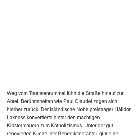
Weg vom Touristenrummel führt die Straße hinauf zur
Abtei. Berühmtheiten wie Paul Claudel zogen sich
hierher zurück. Der isländische Nobelpreisträger Hálldor
Laxness konvertierte hinter den mächtigen
Klostermauern zum Katholizismus. Unter der gut
renovierten Kirche der Benediktinerabtei gibt eine
Ausstellung in der Krypta Einblick ins Klosterleben. Der
Klosterladen mit seinen CDs ist eine Fundgrube für
Musikfreunde. Entlang der Klerf geht es hinunter nach
Lelligen, einem Dorf wie gemalt mit seinen alten Höfen.
Alljährlich findet hier ein Kunstmarkt statt. Wer eher an
Natur interessiert ist, findet im Dorf einen Biohof. Am
Dorfrand startet zudem die Via Botanica, ein Wanderweg
durch eines der schönsten Täler des Öslings mit wilden
Narzissen, seltenen Lohhecken und Ginsterheiden. Aus
der Stille der Natur hinunter ins lebhafte Wiltz, der
Festivalstadt mit Burg und Kriegsmuseum. Die alte