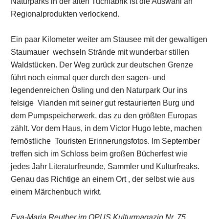
fernöstliche Touristen Erinnerungsfotos. Im September
treffen sich im Schloss beim großen Bücherfest wie
jedes Jahr Literaturfreunde, Sammler und Kulturfreaks.
Genau das Richtige an einem Ort , der selbst wie aus
einem Märchenbuch wirkt.
Eva-Maria Reuther im OPUS Kulturmagazin Nr. 75
(September / Oktober 2019) auf S. 80-81.
Mehr Infos:
www.visitluxembourg.com
Weitere Reise- und Genusstipps im aktuellen Magazin –
und als günstige Einzelrubrik
“Entdecken & Genießen”
auch zum Download
im Shop verfügbar.