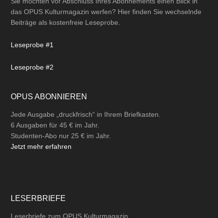
Studenten-Abo nur 25 € im Jahr.
Jetzt mehr erfahren
LESERBRIEFE
Leserbriefe zum OPUS Kulturmagazin
können Sie direkt auf unserer
Leserbrief-Seite
einsenden.
Gerne auch per
E-Mail
an
info@opus-kulturmagazin.de
oder
postalisch
an
Verlag Saarkultur GmbH
Stengelstr. 8
66117 Saarbrücken
Bitte beachten Sie unsere Richtlinie für Leserbriefe!