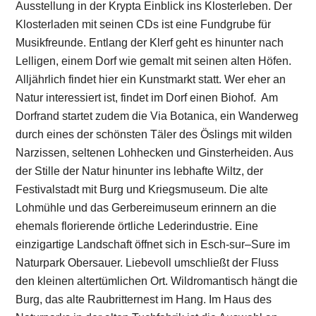
Lohmühle und das Gerbereimuseum erinnern an die
ehemals florierende örtliche Lederindustrie. Eine
einzigartige Landschaft öffnet sich in Esch-sur–Sure im
Naturpark Obersauer. Liebevoll umschließt der Fluss
den kleinen altertümlichen Ort. Wildromantisch hängt die
Burg, das alte Raubritternest im Hang. Im Haus des
Naturparks in der alten Tuchfabrik ist die Auswahl an
Regionalprodukten verlockend.
Ein paar Kilometer weiter am Stausee mit der gewaltigen
Staumauer wechseln Strände mit wunderbar stillen
Waldstücken. Der Weg zurück zur deutschen Grenze
führt noch einmal quer durch den sagen- und
legendenreichen Ösling und den Naturpark Our ins
felsige Vianden mit seiner gut restaurierten Burg und
dem Pumpspeicherwerk, das zu den größten Europas
zählt. Vor dem Haus, in dem Victor Hugo lebte, machen