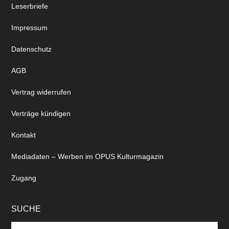
Mediadaten – Werben im OPUS Kulturmagazin
Zugang
SUCHE
Search
the
site
...
Copyright © 2026