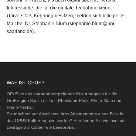
Interessierte, die für die digitale Teilnahme keine
Universitäts-Kennung besitzen, melden sich bitte per E-
Mail bei Dr. Stephanie Blum (stephanie.blum@uni-
saarland.de).
Footer
WAS IST OPUS?
OPUS ist das spartenübergreifende Kulturmagazin für die
Großregion Saar-Lor-Lux, Rheinland-Pfalz, Rhein-Main und
Rhein-Neckar.
Sie möchten vor Abschluss Ihres Abonnements einen Blick in
das OPUS Kulturmagazin werfen? Hier finden Sie wechselnde
Beiträge als kostenfreie Leseprobe.