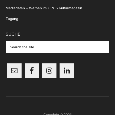
Mediadaten – Werben im OPUS Kulturmagazin
Zugang
SUCHE
Search
the
site
...
Copyright © 2026