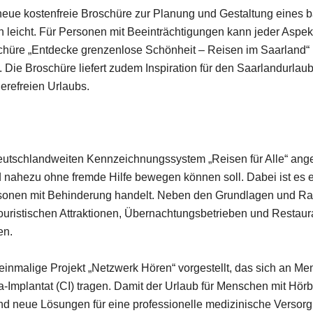
neue kostenfreie Broschüre zur Planung und Gestaltung eines bar
ch leicht. Für Personen mit Beeinträchtigungen kann jeder Aspe
üre „Entdecke grenzenlose Schönheit – Reisen im Saarland“ is
en. Die Broschüre liefert zudem Inspiration für den Saarlandurla
erefreien Urlaubs.
eutschlandweiten Kennzeichnungssystem „Reisen für Alle“ anges
 nahezu ohne fremde Hilfe bewegen können soll. Dabei ist es eg
onen mit Behinderung handelt. Neben den Grundlagen und Rah
ouristischen Attraktionen, Übernachtungsbetrieben und Restaurant
en.
einmalige Projekt „Netzwerk Hören“ vorgestellt, das sich an Men
ea-Implantat (CI) tragen. Damit der Urlaub für Menschen mit Hö
fend neue Lösungen für eine professionelle medizinische Versorgu