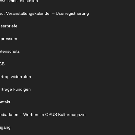
ws selbst einstellen
u: Veranstaltungskalender – Userregistrierung
serbriefe
mpressum
atenschutz
GB
rtrag widerrufen
rträge kündigen
ntakt
ediadaten – Werben im OPUS Kulturmagazin
ugang