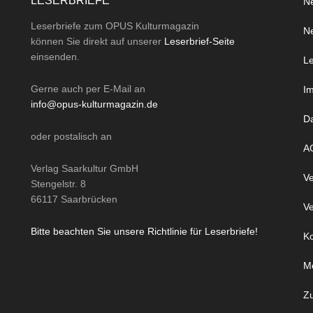
LESERBRIEFE
Ne
Leserbriefe zum OPUS Kulturmagazin
Ne
können Sie direkt auf unserer
Leserbrief-Seite
einsenden.
Le
Gerne auch per
E-Mail
an
I
info@opus-kulturmagazin.de
D
oder
postalisch
an
A
Verlag Saarkultur GmbH
Ve
Stengelstr. 8
66117 Saarbrücken
Ve
Bitte beachten Sie unsere Richtlinie für Leserbriefe!
Ko
M
Z