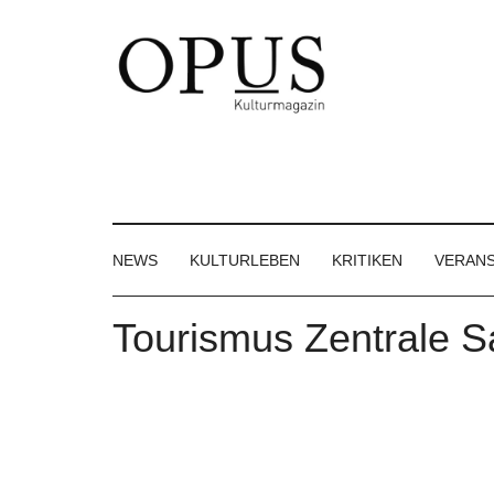
Skip
Skip
Skip
to
to
to
main
secondary
footer
content
menu
OPUS
Das
Kulturmagazin
Kulturmagazin
der
Großregion
NEWS
KULTURLEBEN
KRITIKEN
VERAN
Tourismus Zentrale S