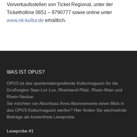
Vorverkaufsstellen von Ticket Regional, unter der
Tickethotline 0651 – 9790777 sowie online unter
www.nk-kultur.de
erhältlich.
Footer
WAS IST OPUS?
OPUS ist das spartenübergreifende Kulturmagazin für die
Großregion Saar-Lor-Lux, Rheinland-Pfalz, Rhein-Main und
Rhein-Neckar.
Sie möchten vor Abschluss Ihres Abonnements einen Blick in
das OPUS Kulturmagazin werfen? Hier finden Sie wechselnde
Beiträge als kostenfreie Leseprobe.
Leseprobe #1