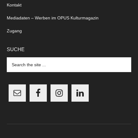
Kontakt
Mediadaten – Werben im OPUS Kulturmagazin
Zugang
SUCHE
Search
the
site
...