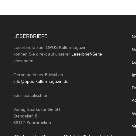
LESERBRIEFE
Ne
Leserbriefe zum OPUS Kulturmagazin
Ne
können Sie direkt auf unserer
Leserbrief-Seite
einsenden.
Le
Gerne auch per
E-Mail
an
I
info@opus-kulturmagazin.de
D
oder
postalisch
an
A
Verlag Saarkultur GmbH
Ve
Stengelstr. 8
66117 Saarbrücken
Ve