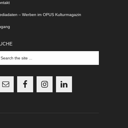
ntakt
ediadaten – Werben im OPUS Kulturmagazin
ugang
UCHE
arch
e
te