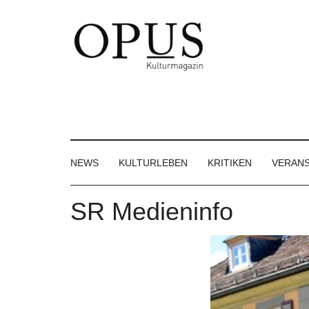
Skip
Skip
Skip
to
to
to
main
secondary
footer
content
menu
OPUS
Das
Kulturmagazin
Kulturmagazin
der
Großregion
NEWS
KULTURLEBEN
KRITIKEN
VERAN
SR Medieninfo