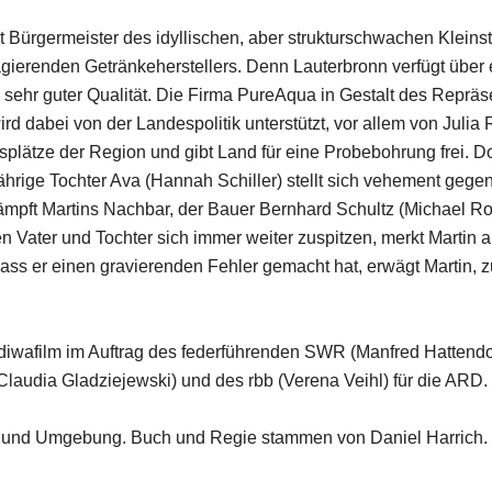
 Bürgermeister des idyllischen, aber strukturschwachen Kleinst
 agierenden Getränkeherstellers. Denn Lauterbronn verfügt über
hr guter Qualität. Die Firma PureAqua in Gestalt des Repräse
rd dabei von der Landespolitik unterstützt, vor allem von Julia
splätze der Region und gibt Land für eine Probebohrung frei. Do
ährige Tochter Ava (Hannah Schiller) stellt sich vehement gegen 
kämpft Martins Nachbar, der Bauer Bernhard Schultz (Michael Roll
 Vater und Tochter sich immer weiter zuspitzen, merkt Martin a
dass er einen gravierenden Fehler gemacht hat, erwägt Martin, 
er diwafilm im Auftrag des federführenden SWR (Manfred Hatten
laudia Gladziejewski) und des rbb (Verena Veihl) für die ARD.
m und Umgebung. Buch und Regie stammen von Daniel Harrich.