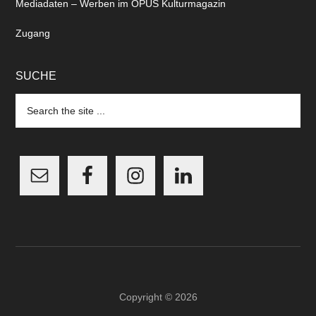
Mediadaten – Werben im OPUS Kulturmagazin
Zugang
SUCHE
Search
the
site
...
Copyright © 2026