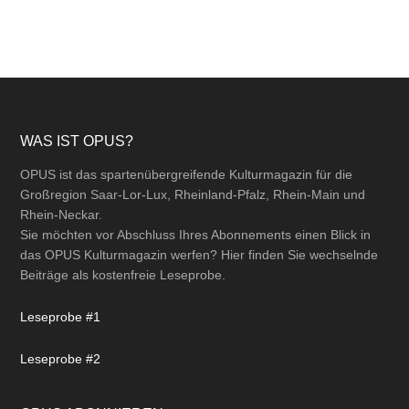
Footer
WAS IST OPUS?
OPUS ist das spartenübergreifende Kulturmagazin für die
Großregion Saar-Lor-Lux, Rheinland-Pfalz, Rhein-Main und
Rhein-Neckar.
Sie möchten vor Abschluss Ihres Abonnements einen Blick in
das OPUS Kulturmagazin werfen? Hier finden Sie wechselnde
Beiträge als kostenfreie Leseprobe.
Leseprobe #1
Leseprobe #2