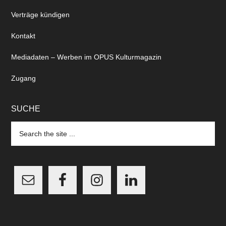
Verträge kündigen
Kontakt
Mediadaten – Werben im OPUS Kulturmagazin
Zugang
SUCHE
Search
the
site
...