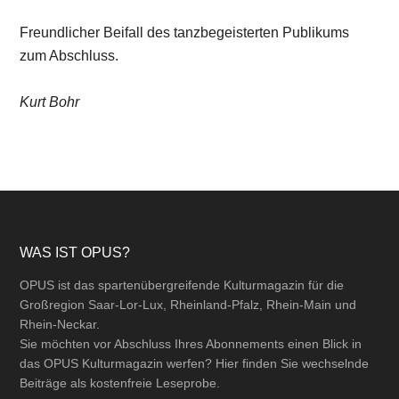
Freundlicher Beifall des tanzbegeisterten Publikums
zum Abschluss.
Kurt Bohr
Footer
WAS IST OPUS?
OPUS ist das spartenübergreifende Kulturmagazin für die
Großregion Saar-Lor-Lux, Rheinland-Pfalz, Rhein-Main und
Rhein-Neckar.
Sie möchten vor Abschluss Ihres Abonnements einen Blick in
das OPUS Kulturmagazin werfen? Hier finden Sie wechselnde
Beiträge als kostenfreie Leseprobe.