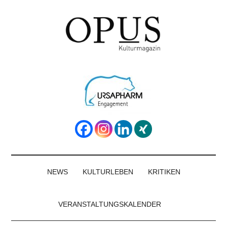
Skip
Skip
Skip
to
to
to
main
secondary
footer
content
menu
OPUS
Das
Kulturmagazin
Kulturmagazin
der
Großregion
NEWS
KULTURLEBEN
KRITIKEN
VERANSTALTUNGSKALENDER