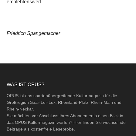
empfehlenswert.
Friedrich Spangemacher
Footer
WAS IST OPUS?
OPUS ist das spartenübergreifende Kulturmagazin für die
Großregion Saar-Lor-Lux, Rheinland-Pfalz, Rhein-Main und
Rhein-Neckar.
Sie möchten vor Abschluss Ihres Abonnements einen Blick in
das OPUS Kulturmagazin werfen? Hier finden Sie wechselnde
Beiträge als kostenfreie Leseprobe.