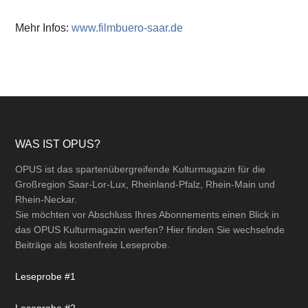
Mehr Infos:
www.filmbuero-saar.de
Footer
WAS IST OPUS?
OPUS ist das spartenübergreifende Kulturmagazin für die
Großregion Saar-Lor-Lux, Rheinland-Pfalz, Rhein-Main und
Rhein-Neckar.
Sie möchten vor Abschluss Ihres Abonnements einen Blick in
das OPUS Kulturmagazin werfen? Hier finden Sie wechselnde
Beiträge als kostenfreie Leseprobe.
Leseprobe #1