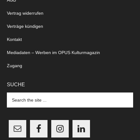
AGB
Vertrag widerrufen
Verträge kündigen
Kontakt
Mediadaten – Werben im OPUS Kulturmagazin
Zugang
SUCHE
Search
the
site
...