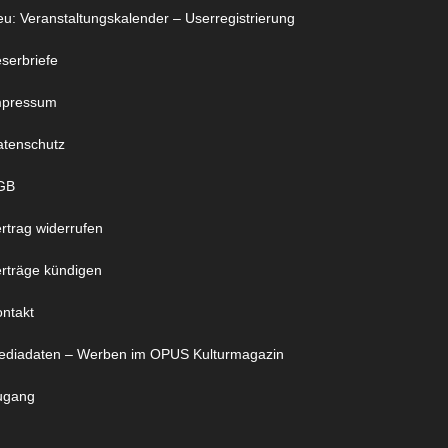
u: Veranstaltungskalender – Userregistrierung
serbriefe
mpressum
atenschutz
GB
rtrag widerrufen
rträge kündigen
ntakt
ediadaten – Werben im OPUS Kulturmagazin
ugang