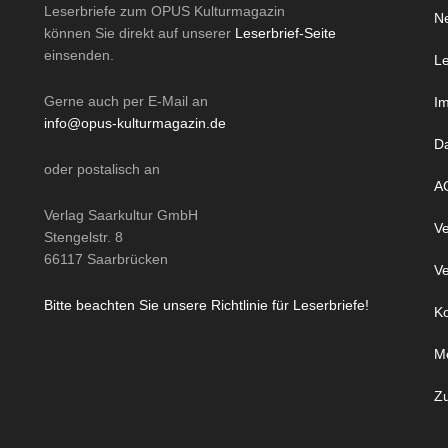
Leserbriefe zum OPUS Kulturmagazin
Ne
können Sie direkt auf unserer
Leserbrief-Seite
einsenden.
Le
Gerne auch per
E-Mail
an
I
info@opus-kulturmagazin.de
D
oder
postalisch
an
A
Verlag Saarkultur GmbH
Ve
Stengelstr. 8
66117 Saarbrücken
Ve
Bitte beachten Sie unsere Richtlinie für Leserbriefe!
Ko
M
Z