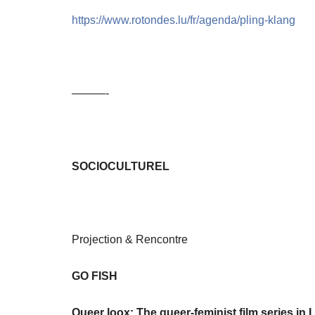
https://www.rotondes.lu/fr/agenda/pling-klang
———-
SOCIOCULTUREL
Projection & Rencontre
GO FISH
Queer loox: The queer-feminist film series i