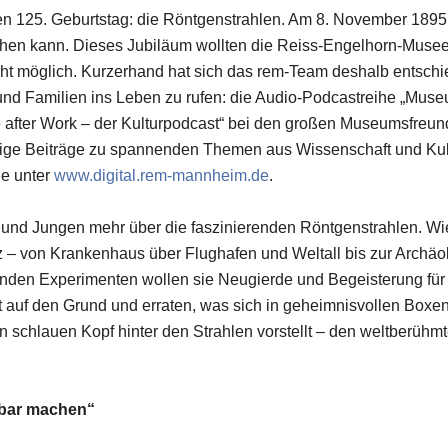
hren 125. Geburtstag: die Röntgenstrahlen. Am 8. November 1
chen kann. Dieses Jubiläum wollten die Reiss-Engelhorn-Musee
cht möglich. Kurzerhand hat sich das rem-Team deshalb entsch
und Familien ins Leben zu rufen: die Audio-Podcastreihe „Museu
ter Work – der Kulturpodcast“ bei den großen Museumsfreunden 
ge Beiträge zu spannenden Themen aus Wissenschaft und Kult
ne unter
www.digital.rem-mannheim.de
.
 und Jungen mehr über die faszinierenden Röntgenstrahlen. W
– von Krankenhaus über Flughafen und Weltall bis zur Archäol
enden Experimenten wollen sie Neugierde und Begeisterung fü
auf den Grund und erraten, was sich in geheimnisvollen Boxen 
n schlauen Kopf hinter den Strahlen vorstellt – den weltberüh
tbar machen“