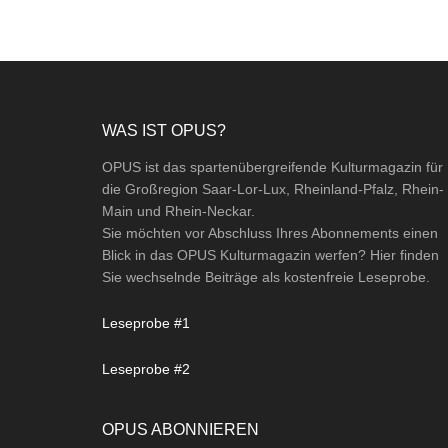
Footer
WAS IST OPUS?
OPUS ist das spartenübergreifende Kulturmagazin für
die Großregion Saar-Lor-Lux, Rheinland-Pfalz, Rhein-
Main und Rhein-Neckar.
Sie möchten vor Abschluss Ihres Abonnements einen
Blick in das OPUS Kulturmagazin werfen? Hier finden
Sie wechselnde Beiträge als kostenfreie Leseprobe.
Leseprobe #1
Leseprobe #2
OPUS ABONNIEREN