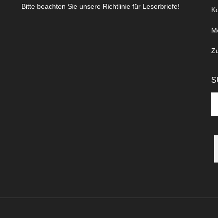
Bitte beachten Sie unsere Richtlinie für Leserbriefe!
Ko
M
Z
S
Se
th
si
...