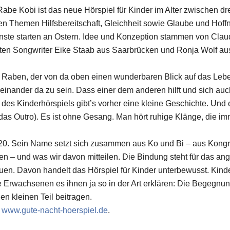
t: Rabe Kobi ist das neue Hörspiel für Kinder im Alter zwischen 
 den Themen Hilfsbereitschaft, Gleichheit sowie Glaube und Ho
ienste starten an Ostern. Idee und Konzeption stammen von Cla
en Songwriter Eike Staab aus Saarbrücken und Ronja Wolf aus 
 Raben, der von da oben einen wunderbaren Blick auf das Lebe
inander da zu sein. Dass einer dem anderen hilft und sich auc
s Kinderhörspiels gibt’s vorher eine kleine Geschichte. Und es
das Outro). Es ist ohne Gesang. Man hört ruhige Klänge, die im
20. Sein Name setzt sich zusammen aus Ko und Bi – aus Kong
en – und was wir davon mitteilen. Die Bindung steht für das 
n. Davon handelt das Hörspiel für Kinder unterbewusst. Kinder
die Erwachsenen es ihnen ja so in der Art erklären: Die Bege
en kleinen Teil beitragen.
r
www.gute-nacht-hoerspiel.de
.