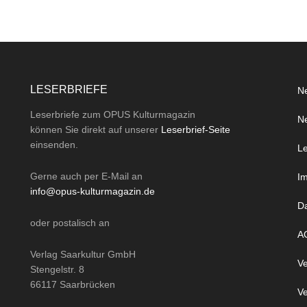
LESERBRIEFE
Ne
Leserbriefe zum OPUS Kulturmagazin
Ne
können Sie direkt auf unserer
Leserbrief-Seite
einsenden.
Le
Gerne auch per
E-Mail
an
I
info@opus-kulturmagazin.de
D
oder
postalisch
an
A
Verlag Saarkultur GmbH
Ve
Stengelstr. 8
66117 Saarbrücken
Ve