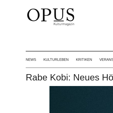
Skip
Skip
Skip
to
to
to
main
secondary
footer
content
menu
OPUS
Das
Kulturmagazin
Kulturmagazin
der
Großregion
NEWS
KULTURLEBEN
KRITIKEN
VERAN
Rabe Kobi: Neues Hör