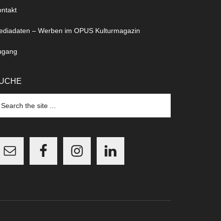
ntakt
ediadaten – Werben im OPUS Kulturmagazin
ugang
UCHE
arch
e
te