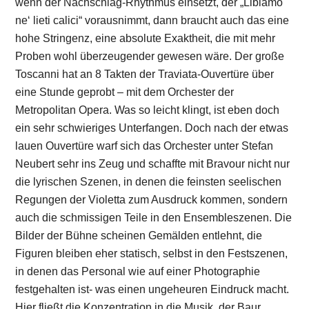
wenn der Nachschlag-Rhythmus einsetzt, der „Libiamo
ne‘ lieti calici“ vorausnimmt, dann braucht auch das eine
hohe Stringenz, eine absolute Exaktheit, die mit mehr
Proben wohl überzeugender gewesen wäre. Der große
Toscanni hat an 8 Takten der Traviata-Ouvertüre über
eine Stunde geprobt – mit dem Orchester der
Metropolitan Opera. Was so leicht klingt, ist eben doch
ein sehr schwieriges Unterfangen. Doch nach der etwas
lauen Ouvertüre warf sich das Orchester unter Stefan
Neubert sehr ins Zeug und schaffte mit Bravour nicht nur
die lyrischen Szenen, in denen die feinsten seelischen
Regungen der Violetta zum Ausdruck kommen, sondern
auch die schmissigen Teile in den Ensembleszenen. Die
Bilder der Bühne scheinen Gemälden entlehnt, die
Figuren bleiben eher statisch, selbst in den Festszenen,
in denen das Personal wie auf einer Photographie
festgehalten ist- was einen ungeheuren Eindruck macht.
Hier fließt die Konzentration in die Musik, der Baur