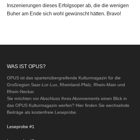
Inszenierungen dieses Erfolgsoper ab, die die wenigen
Buher am Ende sich wohl gewünscht hätten. Bravo!
Footer
WAS IST OPUS?
OPUS ist das spartenübergreifende Kulturmagazin für die
Großregion Saar-Lor-Lux, Rheinland-Pfalz, Rhein-Main und
Rhein-Neckar.
Sie möchten vor Abschluss Ihres Abonnements einen Blick in
das OPUS Kulturmagazin werfen? Hier finden Sie wechselnde
Beiträge als kostenfreie Leseprobe.
Leseprobe #1