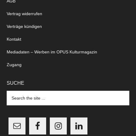
AGB
Vertrag widerrufen
Verträge kündigen
Kontakt
Mediadaten – Werben im OPUS Kulturmagazin
Zugang
SUCHE
Search
the
site
...