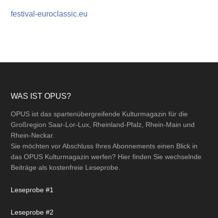
festival-euroclassic.eu
Footer
WAS IST OPUS?
OPUS ist das spartenübergreifende Kulturmagazin für die
Großregion Saar-Lor-Lux, Rheinland-Pfalz, Rhein-Main und
Rhein-Neckar.
Sie möchten vor Abschluss Ihres Abonnements einen Blick in
das OPUS Kulturmagazin werfen? Hier finden Sie wechselnde
Beiträge als kostenfreie Leseprobe.
Leseprobe #1
Leseprobe #2