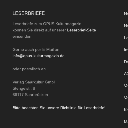
LESERBRIEFE
Ne
Leserbriefe zum OPUS Kulturmagazin
Ne
können Sie direkt auf unserer
Leserbrief-Seite
einsenden.
Le
Gerne auch per
E-Mail
an
I
info@opus-kulturmagazin.de
D
oder
postalisch
an
A
Verlag Saarkultur GmbH
Ve
Stengelstr. 8
66117 Saarbrücken
Ve
Bitte beachten Sie unsere Richtlinie für Leserbriefe!
Ko
M