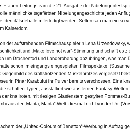
 Frauen-Leitungsteam die 21. Ausgabe der Nibelungenfestspiele 
 Wolle männlichkeitsgefärbten Nibelungengeschichte jeden Anfl
le Identitätsdebatte miterledigt werden: Selten sah man ein so 
em Kaiserdom.
on der aufstrebenden Filmschauspielerin Lena Urzendowsky, wil
hlichkeit und „Make love not war“-Stimmung und schafft es ziem
da um Drachentod und Landeroberung abzubringen, was man Bekim 
r hatte schon im eingangs eingespielten Filmspektakel (Susann
 das Gegenbild des kraftstrotzenden Muskelprotzes vorgesetzt b
urin Pinar Karabulut ihr Pulver bereits verschossen. Eine knal
n die schrillen Typen, ausstaffiert wie aus fernen Fantasy-Welte
 der knallroten, mit riesigen Glasfenstern gestylten Pommes-B
i aus der „Manta, Manta“-Welt, diesmal nicht vor der Uni (Vors
n Machern der „United-Colours of Benetton“-Werbung in Auftrag