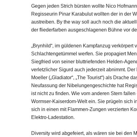
Gegen jeden Strich bürsten wollte Nico Hofmanns
Regisseurin Pinar Karabulut wollten der in der
austreiben. By the way soll auch noch die aktuel
der fliederfarben ausgeschlagenen Bühne vor d
„Brynhild“, im güldenen Kampfanzug verkörpert v
Schlachtengetümmel werfen. Sie propagiert Mensc
Siegfried von seiner bluttriefenden Helden-Agen
verletzlicher Sigurd auch jederzeit abnimmt. De
Moeller („Gladiator“, „The Tourist“) als Drache
Neufassung der Nibelungengeschichte hat Regisse
ist nicht zu finden. Wie vom anderen Stern falle
Wormser-Kaiserdom-Welt ein. Sie prügeln sich in
sich in einen mit Flammen-Zungen verzierten Komb
Elektro-Ladestation.
Diversity wird abgefeiert, als wären sie bei de