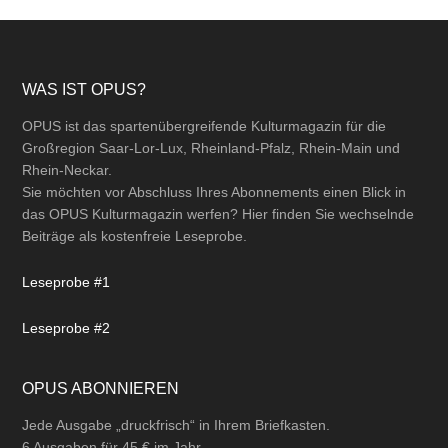
Footer
WAS IST OPUS?
OPUS ist das spartenübergreifende Kulturmagazin für die
Großregion Saar-Lor-Lux, Rheinland-Pfalz, Rhein-Main und
Rhein-Neckar.
Sie möchten vor Abschluss Ihres Abonnements einen Blick in
das OPUS Kulturmagazin werfen? Hier finden Sie wechselnde
Beiträge als kostenfreie Leseprobe.
Leseprobe #1
Leseprobe #2
OPUS ABONNIEREN
Jede Ausgabe „druckfrisch“ in Ihrem Briefkasten.
6 Ausgaben für 45 € im Jahr.