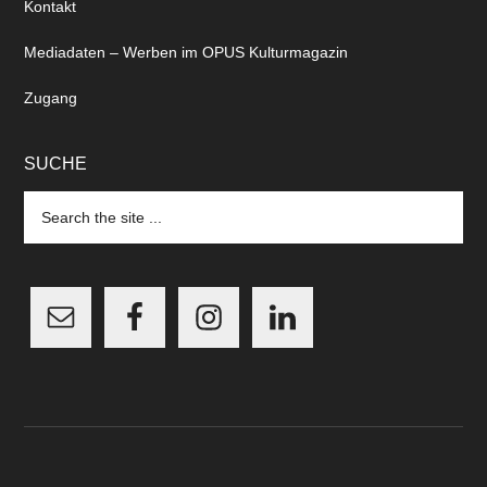
Kontakt
Mediadaten – Werben im OPUS Kulturmagazin
Zugang
SUCHE
Search
the
site
...